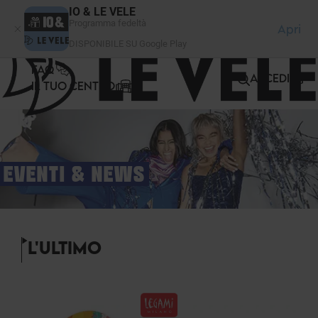
Pannello di gestione dei cookies
IO & LE VELE
Programma fedeltà
Apri
DISPONIBILE SU Google Play
FAQ
ACCEDI
IL TUO CENTRO
EVENTI & NEWS
L'ULTIMO