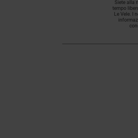
Siete alla 
tempo liber
Le Vele. I n
informazi
cons