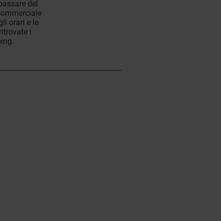
 passare del
 Commerciale
li orari e le
itrovate i
ping.