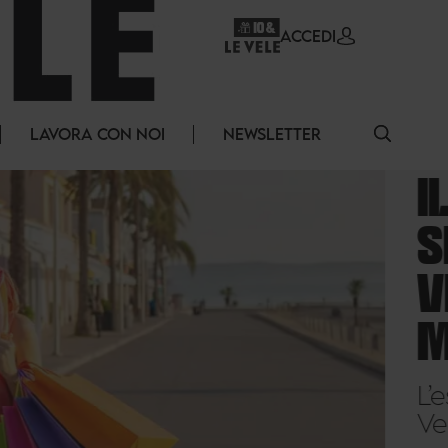
ACCEDI
LAVORA CON NOI
NEWSLETTER
IL TUO
SHOPPING
VICINO AL
MARE
L’estate a Le
Vele