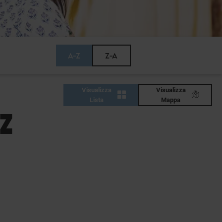
A-Z
Z-A
Visualizza
Visualizza
Lista
Mappa
 Z