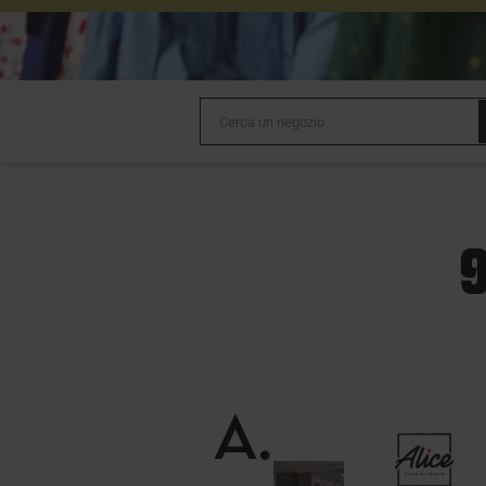
9
A
.