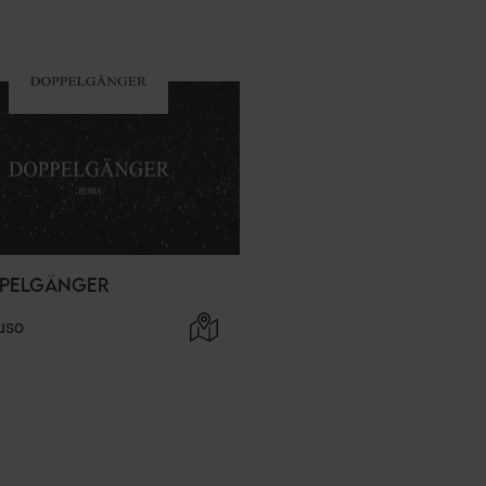
PELGÄNGER
uso