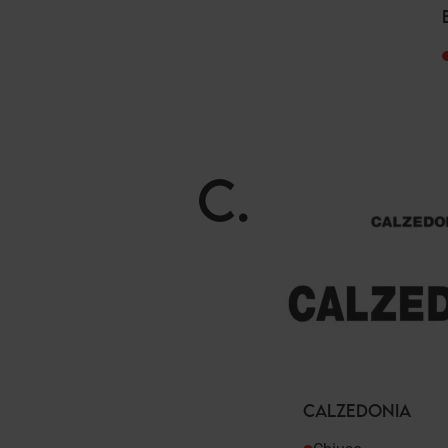
C
.
CALZEDONIA