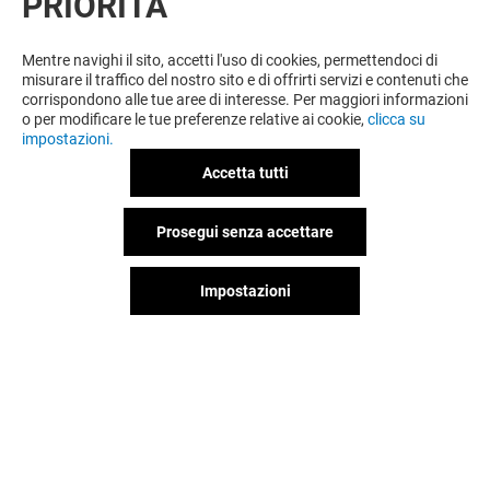
PRIORITÀ
VUOI DI PIÙ? POTREBBE PIACERTI
ANCHE
Mentre navighi il sito, accetti l'uso di cookies, permettendoci di
misurare il traffico del nostro sito e di offrirti servizi e contenuti che
corrispondono alle tue aree di interesse. Per maggiori informazioni
o per modificare le tue preferenze relative ai cookie,
clicca su
impostazioni.
Accetta tutti
Prosegui senza accettare
Impostazioni
DAN JOHN
ORIGINAL MA
Chiuso
Chiuso