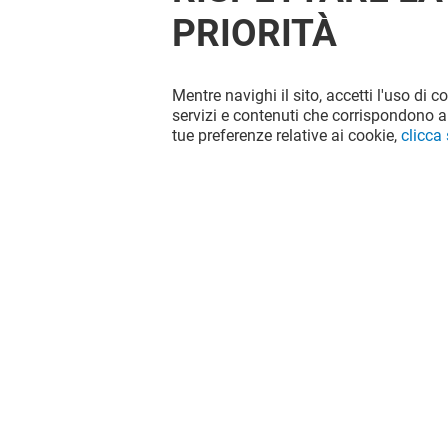
PRIORITÀ
Mentre navighi il sito, accetti l'uso di c
servizi e contenuti che corrispondono al
tue preferenze relative ai cookie,
clicca
DAN JOHN
ORIGINA
Chiuso
Chiuso
Il divertimento non si ferma quando
vai via da Le Vele, continua sui social