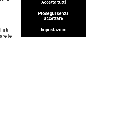
Accetta tutti
Abbiamo tanti negozi che
pensiamo ti piaceranno, non
Prosegui senza
perderteli!
accettare
rirti
Impostazioni
are le
MOSTRA DI PIÙ! (35)