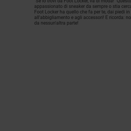
"Se lo trovi da Foot Locker, va di moda!" Questo 
appassionato di sneaker da sempre o stia cer
Foot Locker ha quello che fa per te, dai piedi 
all'abbigliamento e agli accessori! E ricorda: no
da nessun'altra parte!