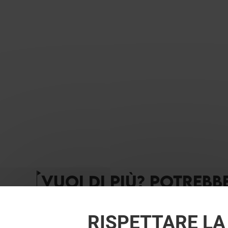
VUOI DI PIÙ? POTREBB
RISPETTARE LA