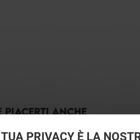
E PIACERTI ANCHE
 TUA PRIVACY È LA NOST