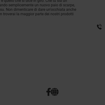
è quello che si dice in giro. Che tu sia un
cando semplicemente un nuovo paio di scarpe,
in su. Non dimenticare di dare un'occhiata anche
n troverai la maggior parte dei nostri prodotti