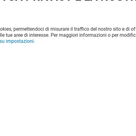
ookies, permettendoci di misurare il traffico del nostro sito e di off
le tue aree di interesse. Per maggiori informazioni o per modific
 su impostazioni.
L MARINES
OKAIDI
Chiuso
!