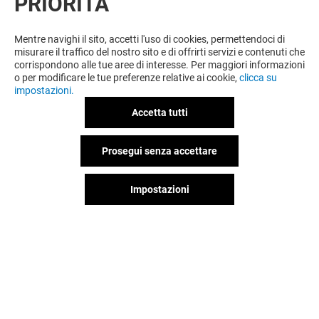
PRIORITÀ
VUOI DI PIÙ? POTREBBE PIACERTI
ANCHE
Mentre navighi il sito, accetti l'uso di cookies, permettendoci di
misurare il traffico del nostro sito e di offrirti servizi e contenuti che
corrispondono alle tue aree di interesse. Per maggiori informazioni
o per modificare le tue preferenze relative ai cookie,
clicca su
impostazioni.
Accetta tutti
Prosegui senza accettare
Impostazioni
DAN JOHN
ORIGINAL MA
Chiuso
Chiuso