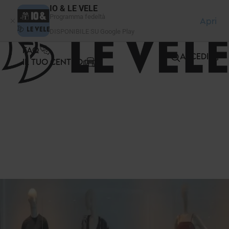
Pannello di gestione dei cookies
IO & LE VELE
Programma fedeltà
Apri
DISPONIBILE SU Google Play
FAQ
ACCEDI
IL TUO CENTRO