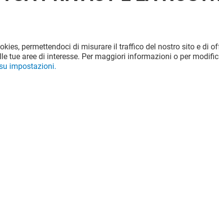
ookies, permettendoci di misurare il traffico del nostro sito e di off
le tue aree di interesse. Per maggiori informazioni o per modific
 su impostazioni.
È
POLLO & FRIENDS
Aperto
!