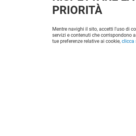
PRIORITÀ
Mentre navighi il sito, accetti l'uso di c
servizi e contenuti che corrispondono al
tue preferenze relative ai cookie,
clicca
WIENER HAUS
VELACAF
Aperto
Aperto
Il divertimento non si ferma quando
vai via da Le Vele, continua sui social