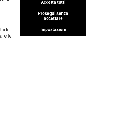
Accetta tutti
Abbiamo tanti negozi che
pensiamo ti piaceranno, non
Prosegui senza
perderteli!
accettare
rirti
Impostazioni
are le
MOSTRA DI PIÙ! (10)