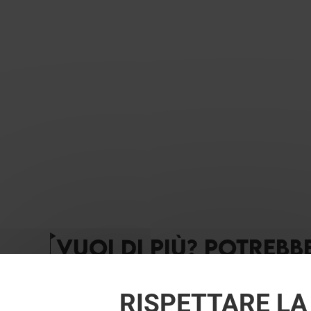
VUOI DI PIÙ? POTREBB
RISPETTARE LA