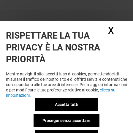
X
Nasc
RISPETTARE LA TUA
PRIVACY È LA NOSTRA
PRIORITÀ
VUOI DI PIÙ? POTREBBE PIACERTI
ANCHE
Mentre navighi il sito, accetti l'uso di cookies, permettendoci di
misurare il traffico del nostro sito e di offrirti servizi e contenuti che
corrispondono alle tue aree di interesse. Per maggiori informazioni
o per modificare le tue preferenze relative ai cookie,
clicca su
impostazioni.
Accetta tutti
Prosegui senza accettare