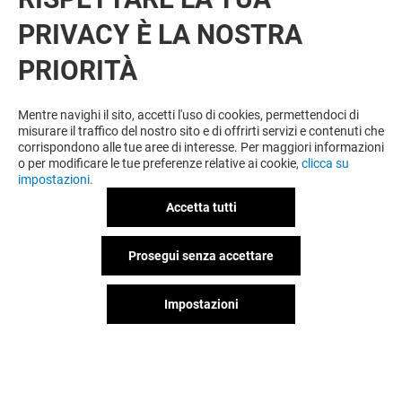
PRIVACY È LA NOSTRA
PRIORITÀ
VUOI DI PIÙ? POTREBBE PIACERTI
ANCHE
Mentre navighi il sito, accetti l'uso di cookies, permettendoci di
misurare il traffico del nostro sito e di offrirti servizi e contenuti che
corrispondono alle tue aree di interesse. Per maggiori informazioni
o per modificare le tue preferenze relative ai cookie,
clicca su
impostazioni.
Accetta tutti
Prosegui senza accettare
Impostazioni
WIENER HAUS
VELACAFÈ
Aperto
Aperto