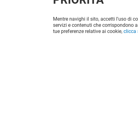
Mentre navighi il sito, accetti l'uso di c
servizi e contenuti che corrispondono al
tue preferenze relative ai cookie,
clicca
WIENER HAUS
POLLO & 
Aperto
Chiuso
Il divertimento non si ferma quando
vai via da Le Vele, continua sui social