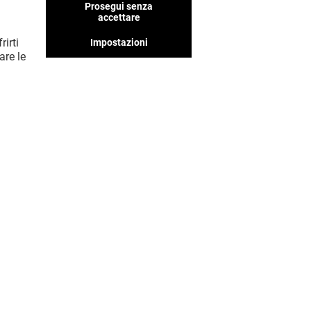
pensiamo ti piaceranno, non
Prosegui senza
perderteli!
accettare
rirti
Impostazioni
are le
MOSTRA DI PIÙ! (10)