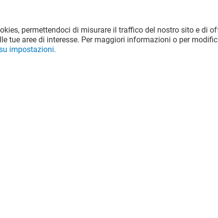
ookies, permettendoci di misurare il traffico del nostro sito e di off
le tue aree di interesse. Per maggiori informazioni o per modific
 su impostazioni.
FRIENDS
POKE HOUSE
Chiuso
!