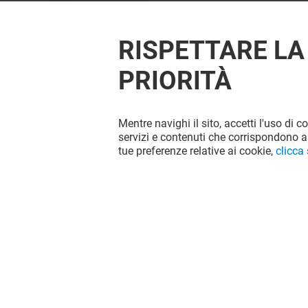
RISPETTARE LA
PRIORITÀ
Mentre navighi il sito, accetti l'uso di c
OFFERTE
servizi e contenuti che corrispondono al
tue preferenze relative ai cookie,
clicca
Offerta permanente
VEDI I DETTAGLI