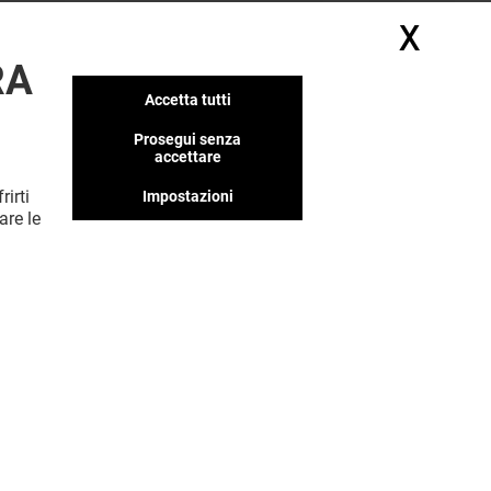
X
Nasc
RA
Accetta tutti
Prosegui senza
accettare
rirti
Impostazioni
MOSTRA DI PIÙ (3)
are le
Offerta permanente
VEDI I DETTAGLI