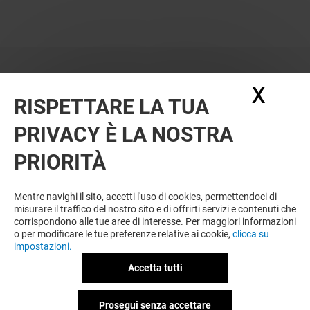
X
Nasc
RISPETTARE LA TUA
PRIVACY È LA NOSTRA
OFFERTE
PRIORITÀ
Offerta permanente
Mentre navighi il sito, accetti l'uso di cookies, permettendoci di
misurare il traffico del nostro sito e di offrirti servizi e contenuti che
corrispondono alle tue aree di interesse. Per maggiori informazioni
VEDI I DETTAGLI
o per modificare le tue preferenze relative ai cookie,
clicca su
impostazioni.
Offerta permanente
Accetta tutti
Prosegui senza accettare