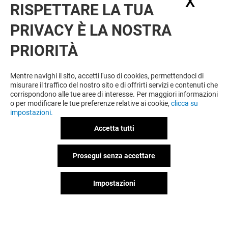
X
Nasc
RISPETTARE LA TUA
PRIVACY È LA NOSTRA
OFFERTE
PRIORITÀ
Offerta permanente
Mentre navighi il sito, accetti l'uso di cookies, permettendoci di
misurare il traffico del nostro sito e di offrirti servizi e contenuti che
corrispondono alle tue aree di interesse. Per maggiori informazioni
VEDI I DETTAGLI
o per modificare le tue preferenze relative ai cookie,
clicca su
impostazioni.
Offerta permanente
Accetta tutti
Prosegui senza accettare
VEDI I DETTAGLI
Impostazioni
Offerta permanente