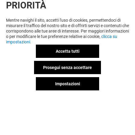
PRIORITÀ
Mentre navighi il sito, accetti l'uso di cookies, permettendoci di
misurare il traffico del nostro sito e di offrirti servizi e contenuti che
corrispondono alle tue aree di interesse. Per maggiori informazioni
o per modificare le tue preferenze relative ai cookie,
clicca su
OFFERTE
impostazioni.
Valido dal 04/07/26 al 31/08/26
Accetta tutti
Prosegui senza accettare
VEDI I DETTAGLI
Impostazioni
Valido dal 05/06/26 al 15/08/26
VEDI I DETTAGLI