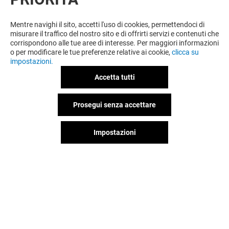
Mentre navighi il sito, accetti l'uso di cookies, permettendoci di
misurare il traffico del nostro sito e di offrirti servizi e contenuti che
corrispondono alle tue aree di interesse. Per maggiori informazioni
o per modificare le tue preferenze relative ai cookie,
clicca su
OFFERTE
impostazioni.
Valido dal 02/07/26 al 02/09/26
Accetta tutti
Prosegui senza accettare
VEDI I DETTAGLI
Impostazioni
Offerta permanente
VEDI I DETTAGLI