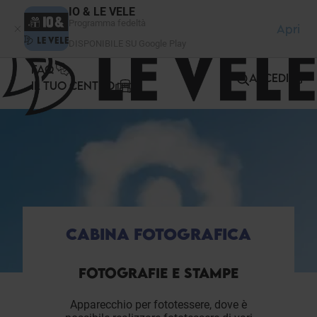
Pannello di gestione dei cookies
IO & LE VELE
Programma fedeltà
Apri
DISPONIBILE SU Google Play
FAQ
ACCEDI
IL TUO CENTRO
CABINA FOTOGRAFICA
FOTOGRAFIE E STAMPE
Apparecchio per fototessere, dove è