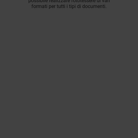
possibile realizzare fototessere di vari
formati per tutti i tipi di documenti.