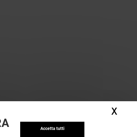
X
Nasc
RA
Accetta tutti