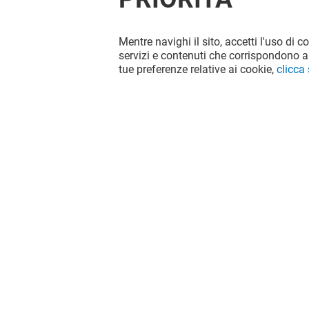
Mentre navighi il sito, accetti l'uso di c
servizi e contenuti che corrispondono al
tue preferenze relative ai cookie,
clicca
Il divertimento non si ferma quando
vai via da Le Vele, continua sui social