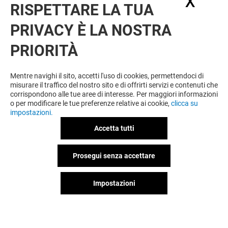
X
Nasc
RISPETTARE LA TUA
PRIVACY È LA NOSTRA
OFFERTE
PRIORITÀ
Offerta permanente
Mentre navighi il sito, accetti l'uso di cookies, permettendoci di
misurare il traffico del nostro sito e di offrirti servizi e contenuti che
corrispondono alle tue aree di interesse. Per maggiori informazioni
VEDI I DETTAGLI
o per modificare le tue preferenze relative ai cookie,
clicca su
impostazioni.
Offerta permanente
Accetta tutti
Prosegui senza accettare
VEDI I DETTAGLI
Impostazioni
Offerta permanente