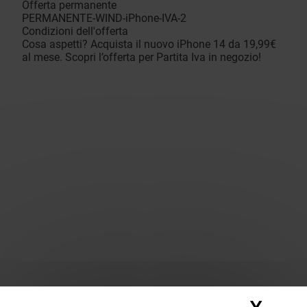
Offerta permanente
PERMANENTE-WIND-iPhone-IVA-2
Condizioni dell'offerta
Cosa aspetti? Acquista il nuovo iPhone 14 da 19,99€
al mese. Scopri l’offerta per Partita Iva in negozio!