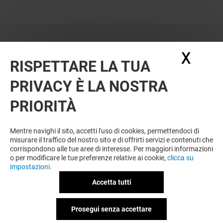
X
Nasc
RISPETTARE LA TUA
PRIVACY È LA NOSTRA
OFFERTE
PRIORITÀ
Offerta permanente
Mentre navighi il sito, accetti l'uso di cookies, permettendoci di
misurare il traffico del nostro sito e di offrirti servizi e contenuti che
corrispondono alle tue aree di interesse. Per maggiori informazioni
VEDI I DETTAGLI
o per modificare le tue preferenze relative ai cookie,
clicca su
impostazioni.
Offerta permanente
Accetta tutti
Prosegui senza accettare